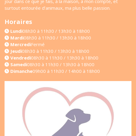
jour dans ce que je fais, à la maison, à mon compte, et
surtout entourée d’animaux, ma plus belle passion.
Horaires
Lundi
08h30 à 11h30 / 13h30 à 18h00
Mardi
08h30 à 11h30 / 13h30 à 18h00
Mercredi
Fermé
Jeudi
08h30 à 11h30 / 13h30 à 18h00
Vendredi
08h30 à 11h30 / 13h30 à 18h00
Samedi
08h30 à 11h30 / 13h30 à 18h00
Dimanche
09h00 à 11h30 / 14h00 à 18h00